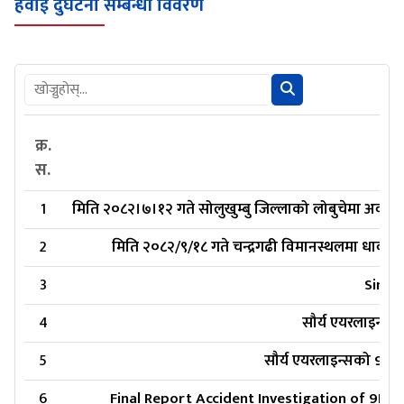
हवाई दुर्घटना सम्बन्धी विवरण
क्र.
स.
1
मिति २०८२।७।१२ गते सोलुखुम्बु जिल्लाको लोबुचेमा अवतरणक
2
मिति २०८२/९/१८ गते चन्द्रगढी विमानस्थलमा धावमार्
3
Simrik
4
सौर्य एयरलाइन्सक
5
सौर्य एयरलाइन्सको 9N-A
6
Final Report Accident Investigation of 9N