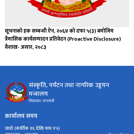
सूचनाको हक सम्बन्धी ऐन, २०६४ को दफा ५(३) बमोजिम
त्रैमासिक कार्यसम्पादन प्रतिवेदन (Proactive Disclosure)
वैशाख- असार, २०८३
संस्कृति, पर्यटन तथा नागरिक उड्डयन
मन्त्रालय
सिंहदरबार, काठमाडौं
कार्यालय समय
जाडो (कार्तिक १६ देखि माघ १५)