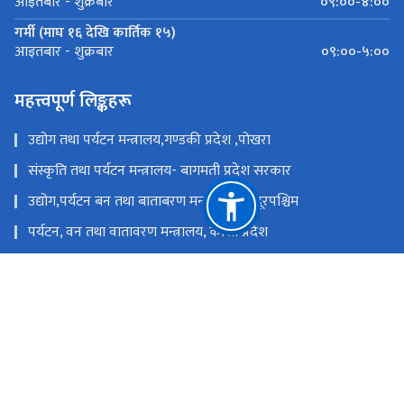
०९:००-४:००
आइतबार - शुक्रबार
गर्मी (माघ १६ देखि कार्तिक १५)
०९:००-५:००
आइतबार - शुक्रबार
महत्त्वपूर्ण लिङ्कहरू
उद्योग तथा पर्यटन मन्त्रालय,गण्डकी प्रदेश ,पोखरा
संस्कृति तथा पर्यटन मन्त्रालय- बागमती प्रदेश सरकार
उद्योग,पर्यटन बन तथा बाताबरण मन्त्रालय - सुदूरपश्चिम
पर्यटन, वन तथा वातावरण मन्त्रालय, कोशी प्रदेश
उद्योग, वाणिज्य तथा पर्यटन मन्त्रालय - मधेश प्रदेश सरकार
उद्योग, पर्यटन तथा यातायात मन्त्रालय, लुम्बिनी प्रदेश
राष्ट्रिय प्राकृतिक स्रोत तथा वित्त आयोग
सिंहदरबार, काठमाडौं
info@tourism.gov.np,