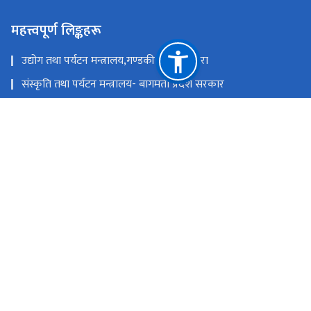
महत्त्वपूर्ण लिङ्कहरू
उद्योग तथा पर्यटन मन्त्रालय,गण्डकी प्रदेश ,पोखरा
संस्कृति तथा पर्यटन मन्त्रालय- बागमती प्रदेश सरकार
उद्योग,पर्यटन बन तथा बाताबरण मन्त्रालय - सुदूरपश्चिम
पर्यटन, वन तथा वातावरण मन्त्रालय, कोशी प्रदेश
उद्योग, वाणिज्य तथा पर्यटन मन्त्रालय - मधेश प्रदेश सरकार
उद्योग, पर्यटन तथा यातायात मन्त्रालय, लुम्बिनी प्रदेश
राष्ट्रिय प्राकृतिक स्रोत तथा वित्त आयोग
सिंहदरबार, काठमाडौं
info@tourism.gov.np,
+९७७-१-४२११६३५,४२११८७०