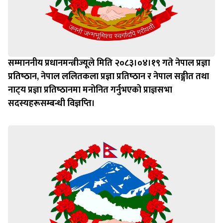
सम्माननीय प्रधानमन्त्रीज्यूले मिति २०८३।०४।१९ गते नेपाल प्रज्ञा
प्रतिष्‍ठान, नेपाल ललितकला प्रज्ञा प्रतिष्‍ठान र नेपाल सङ्गीत तथा
नाट्‍य प्रज्ञा प्रतिष्‍ठानमा मनोनित गर्नुभएको प्राज्ञसभा
सदस्यहरूसम्बन्धी विज्ञप्‍ति।