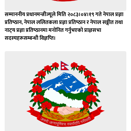
सम्माननीय प्रधानमन्त्रीज्यूले मिति २०८३।०४।१९ गते नेपाल प्रज्ञा
प्रतिष्‍ठान, नेपाल ललितकला प्रज्ञा प्रतिष्‍ठान र नेपाल सङ्गीत तथा
नाट्‍य प्रज्ञा प्रतिष्‍ठानमा मनोनित गर्नुभएको प्राज्ञसभा
सदस्यहरूसम्बन्धी विज्ञप्‍ति।