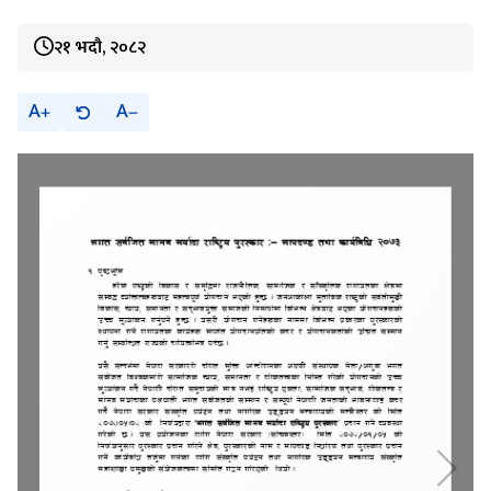
२१ भदौ, २०८२
A
A