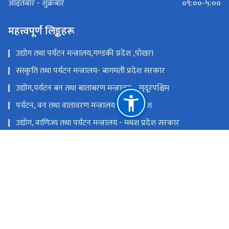
०९:००-५:००
आइतबार - शुक्रबार
महत्त्वपूर्ण लिङ्कहरू
उद्योग तथा पर्यटन मन्त्रालय,गण्डकी प्रदेश ,पोखरा
संस्कृति तथा पर्यटन मन्त्रालय- बागमती प्रदेश सरकार
उद्योग,पर्यटन बन तथा बाताबरण मन्त्रालय - सुदूरपश्चिम
पर्यटन, वन तथा वातावरण मन्त्रालय, कोशी प्रदेश
उद्योग, वाणिज्य तथा पर्यटन मन्त्रालय - मधेश प्रदेश सरकार
उद्योग, पर्यटन तथा यातायात मन्त्रालय, लुम्बिनी प्रदेश
राष्ट्रिय प्राकृतिक स्रोत तथा वित्त आयोग
सिंहदरबार, काठमाडौं
info@tourism.gov.np,
+९७७-१-४२११६३५,४२११८७०