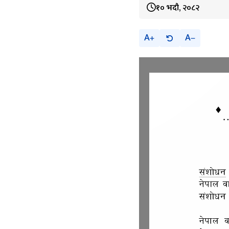
१० भदौ, २०८२
A
A