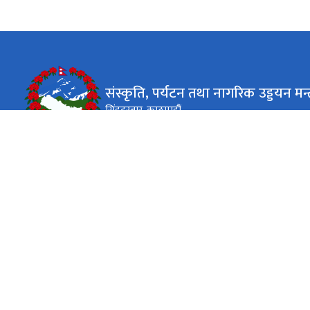
संस्कृति, पर्यटन तथा नागरिक उड्डयन मन्
सिंहदरबार, काठमाडौं
कार्यालय समय
जाडो (कार्तिक १६ देखि माघ १५)
०९:००-४:००
आइतबार - शुक्रबार
गर्मी (माघ १६ देखि कार्तिक १५)
०९:००-५:००
आइतबार - शुक्रबार