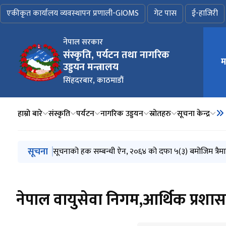
एकीकृत कार्यालय व्यवस्थापन प्रणाली-GIOMS
गेट पास
ई-हाजिरी
नेपाल सरकार
संस्कृति, पर्यटन तथा नागरिक
मुख्य न
म
उड्डयन मन्त्रालय
सिंहदरबार, काठमाडौं
हाम्रो बारे
संस्कृति
पर्यटन
नागरिक उड्डयन
स्रोतहरु
सूचना केन्द्र
मुख्य नेभिगेसनमा जानुहोस्
सूचना
सूचनाको हक सम्बन्धी ऐन, २०६४ को दफा ५(३) बमोजिम त्रैम
अभौतिक सम्पदा जर्नल २०८३
नेपाल हवाई सेवा प्राधिकरणको स्थापना र व्यवस्था गर्न बनेक
नेपाल नागरिक उड्डयन प्राधिकरण सम्बन्धी कानूनलाई संशोध
शासकीय सुधारका एकसय कार्यसूचीमध्ये पहिलो एकसय दिने प्
नेपाल वायुसेवा निगम,आर्थिक प्रशा