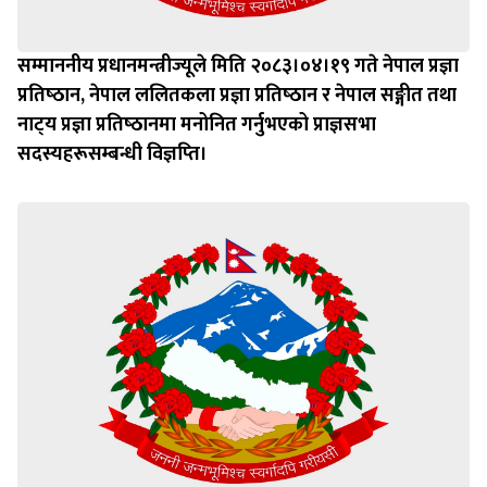
सम्माननीय प्रधानमन्त्रीज्यूले मिति २०८३।०४।१९ गते नेपाल प्रज्ञा
प्रतिष्‍ठान, नेपाल ललितकला प्रज्ञा प्रतिष्‍ठान र नेपाल सङ्गीत तथा
नाट्‍य प्रज्ञा प्रतिष्‍ठानमा मनोनित गर्नुभएको प्राज्ञसभा
सदस्यहरूसम्बन्धी विज्ञप्‍ति।