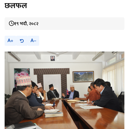
छलफल
१९ भदौ, २०८२
A
A