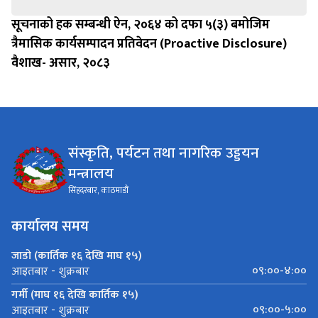
सूचनाको हक सम्बन्धी ऐन, २०६४ को दफा ५(३) बमोजिम
त्रैमासिक कार्यसम्पादन प्रतिवेदन (Proactive Disclosure)
वैशाख- असार, २०८३
संस्कृति, पर्यटन तथा नागरिक उड्डयन
मन्त्रालय
सिंहदरबार, काठमाडौं
कार्यालय समय
जाडो (कार्तिक १६ देखि माघ १५)
०९:००-४:००
आइतबार - शुक्रबार
गर्मी (माघ १६ देखि कार्तिक १५)
०९:००-५:००
आइतबार - शुक्रबार