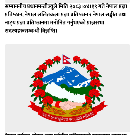
सम्माननीय प्रधानमन्त्रीज्यूले मिति २०८३।०४।१९ गते नेपाल प्रज्ञा
प्रतिष्‍ठान, नेपाल ललितकला प्रज्ञा प्रतिष्‍ठान र नेपाल सङ्गीत तथा
नाट्‍य प्रज्ञा प्रतिष्‍ठानमा मनोनित गर्नुभएको प्राज्ञसभा
सदस्यहरूसम्बन्धी विज्ञप्‍ति।