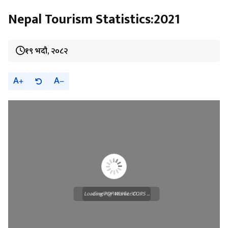
Nepal Tourism Statistics:2021
१९ भदौ, २०८२
A
A
Loading PDF Worker CORS ...
Loading WEBGL 3D ...