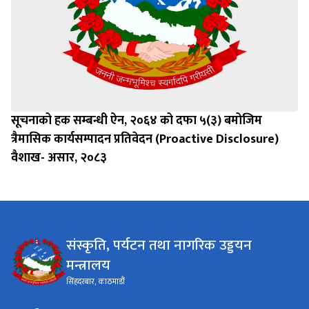
सूचनाको हक सम्बन्धी ऐन, २०६४ को दफा ५(३) बमोजिम
त्रैमासिक कार्यसम्पादन प्रतिवेदन (Proactive Disclosure)
वैशाख- असार, २०८३
संस्कृति, पर्यटन तथा नागरिक उड्डयन
मन्त्रालय
सिंहदरबार, काठमाडौं