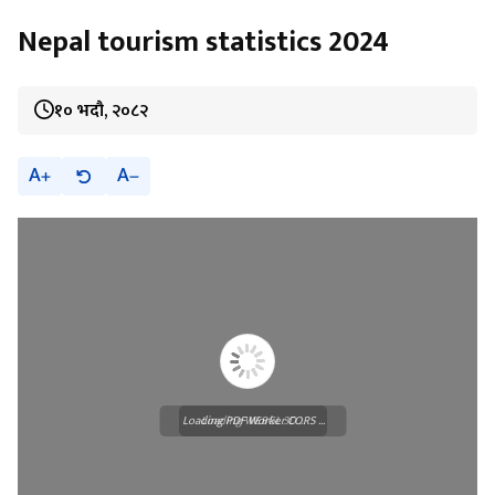
Nepal tourism statistics 2024
१० भदौ, २०८२
A
A
Loading PDF Worker CORS ...
Loading WEBGL 3D ...