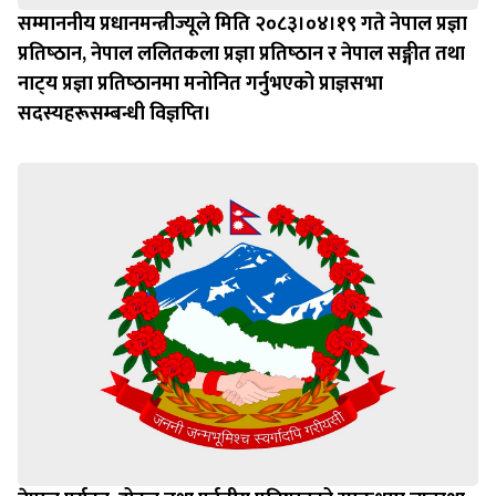
सम्माननीय प्रधानमन्त्रीज्यूले मिति २०८३।०४।१९ गते नेपाल प्रज्ञा
प्रतिष्‍ठान, नेपाल ललितकला प्रज्ञा प्रतिष्‍ठान र नेपाल सङ्गीत तथा
नाट्‍य प्रज्ञा प्रतिष्‍ठानमा मनोनित गर्नुभएको प्राज्ञसभा
सदस्यहरूसम्बन्धी विज्ञप्‍ति।