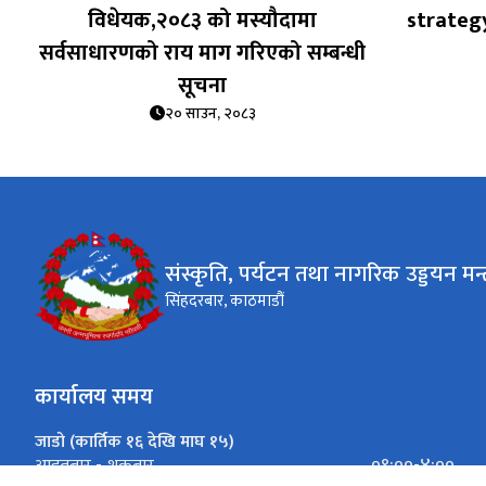
विधेयक,२०८३ को मस्यौदामा
strategy
सर्वसाधारणको राय माग गरिएको सम्बन्धी
सूचना
२० साउन, २०८३
संस्कृति, पर्यटन तथा नागरिक उड्डयन मन्
सिंहदरबार, काठमाडौं
कार्यालय समय
जाडो (कार्तिक १६ देखि माघ १५)
०९:००-४:००
आइतबार - शुक्रबार