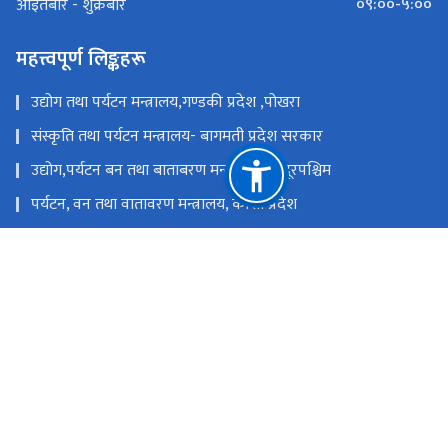
०९:००-५:००
आइतबार - शुक्रबार
महत्त्वपूर्ण लिङ्कहरू
उद्योग तथा पर्यटन मन्त्रालय,गण्डकी प्रदेश ,पोखरा
संस्कृति तथा पर्यटन मन्त्रालय- बागमती प्रदेश सरकार
उद्योग,पर्यटन बन तथा बाताबरण मन्त्रालय - सुदूरपश्चिम
पर्यटन, वन तथा वातावरण मन्त्रालय, कोशी प्रदेश
उद्योग, वाणिज्य तथा पर्यटन मन्त्रालय - मधेश प्रदेश सरकार
उद्योग, पर्यटन तथा यातायात मन्त्रालय, लुम्बिनी प्रदेश
राष्ट्रिय प्राकृतिक स्रोत तथा वित्त आयोग
सिंहदरबार, काठमाडौं
info@tourism.gov.np,
+९७७-१-४२११६३५,४२११८७०