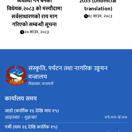
व्यवस्था गर्न बन‍ेको
2035 (Unofficial
विधेयक,२०८३ को मस्यौदामा
translation)
सर्वसाधारणको राय माग
१८ साउन, २०८३
गरिएको सम्बन्धी सूचना
२० साउन, २०८३
संस्कृति, पर्यटन तथा नागरिक उड्डयन
मन्त्रालय
सिंहदरबार, काठमाडौं
कार्यालय समय
जाडो (कार्तिक १६ देखि माघ १५)
०९:००-४:००
आइतबार - शुक्रबार
गर्मी (माघ १६ देखि कार्तिक १५)