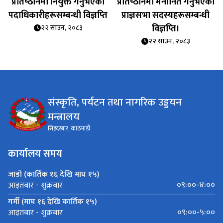
प्रतिष्‍ठानमा नियुक्त गर्नुभएको
प्रतिष्‍ठानमा मनोनित गर्नुभएको
पदाधिकारीहरूसम्बन्धी विज्ञप्‍ति
प्राज्ञसभा सदस्यहरूसम्बन्धी
विज्ञप्‍ति।
२२ साउन, २०८३
२२ साउन, २०८३
संस्कृति, पर्यटन तथा नागरिक उड्डयन
मन्त्रालय
सिंहदरबार, काठमाडौं
कार्यालय समय
जाडो (कार्तिक १६ देखि माघ १५)
०९:००-४:००
आइतबार - शुक्रबार
गर्मी (माघ १६ देखि कार्तिक १५)
०९:००-५:००
आइतबार - शुक्रबार