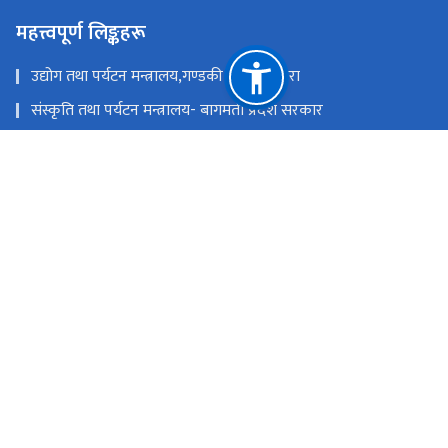
महत्त्वपूर्ण लिङ्कहरू
उद्योग तथा पर्यटन मन्त्रालय,गण्डकी प्रदेश ,पोखरा
संस्कृति तथा पर्यटन मन्त्रालय- बागमती प्रदेश सरकार
उद्योग,पर्यटन बन तथा बाताबरण मन्त्रालय - सुदूरपश्चिम
पर्यटन, वन तथा वातावरण मन्त्रालय, कोशी प्रदेश
उद्योग, वाणिज्य तथा पर्यटन मन्त्रालय - मधेश प्रदेश सरकार
उद्योग, पर्यटन तथा यातायात मन्त्रालय, लुम्बिनी प्रदेश
राष्ट्रिय प्राकृतिक स्रोत तथा वित्त आयोग
सिंहदरबार, काठमाडौं
info@tourism.gov.np,
+९७७-१-४२११६३५,४२११८७०