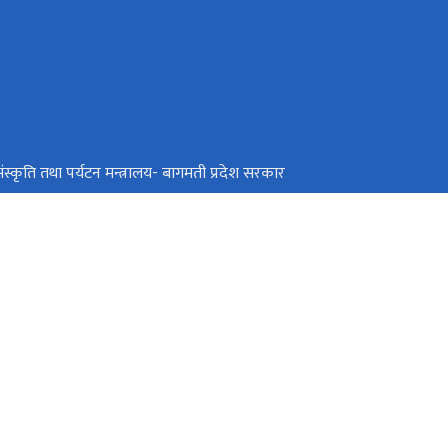
ंस्कृति तथा पर्यटन मन्त्रालय- बागमती प्रदेश सरकार
र्यटन, वन तथा वातावरण मन्त्रालय, कोशी प्रदेश
द्योग, पर्यटन तथा यातायात मन्त्रालय, लुम्बिनी प्रदेश
र, काठमाडौं
info@tourism.gov.np,
+९७७-१-४२११६३५,४२११८७०