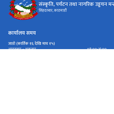
संस्कृति, पर्यटन तथा नागरिक उड्डयन मन्
सिंहदरबार, काठमाडौं
कार्यालय समय
जाडो (कार्तिक १६ देखि माघ १५)
०९:००-४:००
आइतबार - शुक्रबार
गर्मी (माघ १६ देखि कार्तिक १५)
०९:००-५:००
आइतबार - शुक्रबार