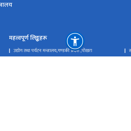
त्रालय
महत्त्वपूर्ण लिङ्कहरू
उद्योग तथा पर्यटन मन्त्रालय,गण्डकी प्रदेश ,पोखरा
स
उद्योग,पर्यटन बन तथा बाताबरण मन्त्रालय - सुदूरपश्चिम
प
उद्योग, वाणिज्य तथा पर्यटन मन्त्रालय - मधेश प्रदेश सरकार
उ
राष्ट्रिय प्राकृतिक स्रोत तथा वित्त आयोग
सिंहदरबा